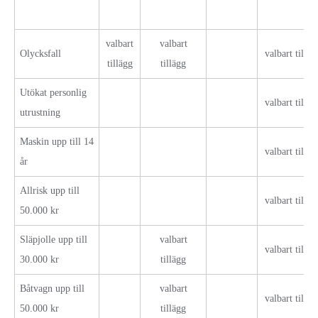
valbart
valbart
Olycksfall
valbart tilläg
tillägg
tillägg
Utökat personlig
valbart tilläg
utrustning
Maskin upp till 14
valbart tilläg
år
Allrisk upp till
valbart tilläg
50.000 kr
Släpjolle upp till
valbart
valbart tilläg
30.000 kr
tillägg
Båtvagn upp till
valbart
valbart tilläg
50.000 kr
tillägg