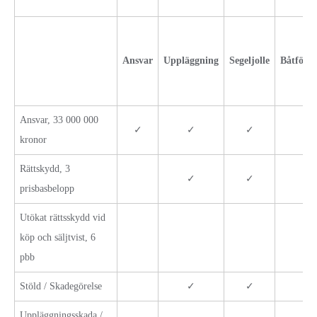
Ansvar
Uppläggning
Segeljolle
Båtförsä
Ansvar, 33 000 000
✓
✓
✓
✓
kronor
Rättskydd, 3
✓
✓
✓
prisbasbelopp
Utökat rättsskydd vid
köp och säljtvist, 6
pbb
Stöld / Skadegörelse
✓
✓
✓
Uppläggningsskada /