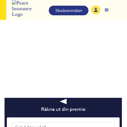
Skadeanmälan
Svenska Sjö Båtförsäkringar
Vår ambition är att erbjuda våra försäkringstagare kunnig, snabb ​
och smidig skadehantering och båtförsäkringar till bra premier.
Försäkra din båt hos oss, du får rabatt om du är medlem i
båtklubb eller segelsällskap, har förarbevis och i vissa fall även
för spårsändare.